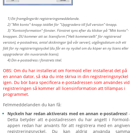
1) Ett framgångsrikt registreringsmeddelande.
2) "Mitt konto"-knapp istället för "Uppgradera till full version"-knapp.
3) "Kontoinformation"-fönster. Fönstret syns efter du klickar på "Mitt konto"-
knappen. DU kommer att se: licensform ("Helt kommersiellt" för registrerad
version), e-postadress, antal skickningar (på vår server), utgångsdatum och ett
fält för ny registreringsnyckel (du får en ny nyckel om du köper en ny licens eller
uppgraderar din nuvarande licens).
4) Din e-postadress i fönstrets titel.
OBS: Om du har installerat om Formoid eller installerat det på
en annan dator, så ska du inte skriva in din registreringsnyckel
igen. Du bör bara specificera e-postadressen som användes vid
registreringen så kommer all licensinformation att tillämpas i
programmet.
Felmmeddelanden du kan få:
Nyckeln har redan aktiverats med en annan e-postadress!
-
Detta betyder att e-postadressen du har angett i Formoid-
appen redan har använts för att registrera med en angiven
registreringsnyckel. Du kan aldrig använda samma