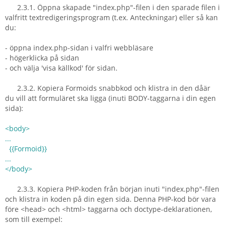
2.3.1. Öppna skapade "index.php"-filen i den sparade filen i
valfritt textredigeringsprogram (t.ex. Anteckningar) eller så kan
du:
- öppna index.php-sidan i valfri webbläsare
- högerklicka på sidan
- och välja 'visa källkod' för sidan.
2.3.2. Kopiera Formoids snabbkod och klistra in den dåär
du vill att formuläret ska ligga (inuti BODY-taggarna i din egen
sida):
<body>
...
{{Formoid}}
...
</body>
2.3.3. Kopiera PHP-koden från början inuti "index.php"-filen
och klistra in koden på din egen sida. Denna PHP-kod bör vara
före <head> och <html> taggarna och doctype-deklarationen,
som till exempel: